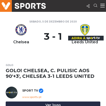
SÁBADO, 5 DE DEZEMBRO DE 2020
3 - 1
Chelsea
Leeds United
GOLO
GOLO! CHELSEA, C. PULISIC AOS
90'+3', CHELSEA 3-1 LEEDS UNITED
SPORT TV
www.sporttv.pt
Ver Jogo