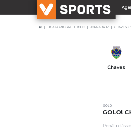
Age
LIGA PORTUGAL BETCLIC
JORNADA 12
CHAVES X 
NACIONAL
Liga Betclic
Resultados
Liga Meu Super
Chaves
Allianz Cup
Taça Generali Tranquilidade
Supertaça
Playoff
GOLO
Sporting
GOLO! CH
Benfica
Penálti clássi
FC Porto