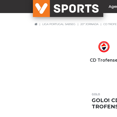
Age
LIGA PORTUGAL SABSEG
20ª JORNADA
CD TROFE
NACIONAL
Liga Betclic
Resultados
Liga Meu Super
CD Trofens
Allianz Cup
Taça Generali Tranquilidade
Supertaça
Playoff
GOLO
Sporting
GOLO! C
Benfica
TROFENS
FC Porto