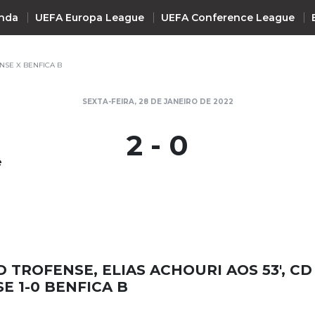
nda
UEFA Europa League
UEFA Conference League
NSE X BENFICA B
INTERNACIONAL
SEXTA-FEIRA, 28 DE JANEIRO DE 2022
UEFA Champions League
+ R
2 - 0
UEFA Europa League
e
UEFA Conference League
Premier League
La Liga
Bundesliga
Serie A
D TROFENSE, ELIAS ACHOURI AOS 53', CD
Ligue 1
E 1-0 BENFICA B
Süper Lig