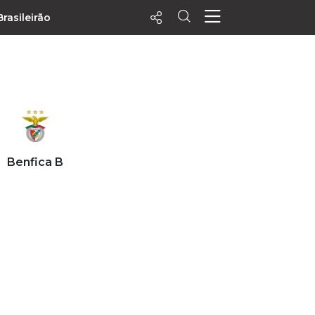
Brasileirão
ecentes
+ Visualizados
Filtrar
PALPITES
Benfica B
Agenda
Vídeos
Notícias
Playlists
MatchStories