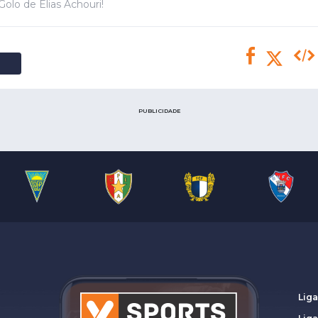
Saudi Pro League
Golo de Elias Achouri!
MLS
Brasileirão
Mundial 2026
PUBLICIDADE
Liga