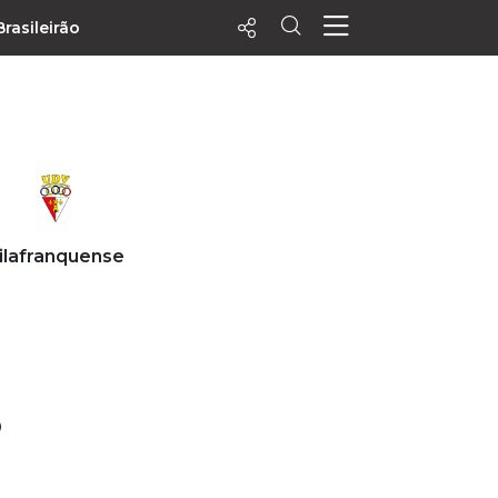
Brasileirão
ecentes
+ Visualizados
Filtrar
PALPITES
ilafranquense
Agenda
Vídeos
Notícias
Playlists
MatchStories
D