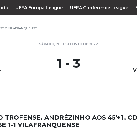
nda
UEFA Europa League
UEFA Conference League
SE X VILAFRANQUENSE
INTERNACIONAL
SÁBADO, 20 DE AGOSTO DE 2022
UEFA Champions League
+ R
1 - 3
UEFA Europa League
e
V
UEFA Conference League
Premier League
La Liga
Bundesliga
Serie A
D TROFENSE, ANDRÉZINHO AOS 45'+1', C
Ligue 1
E 1-1 VILAFRANQUENSE
Süper Lig