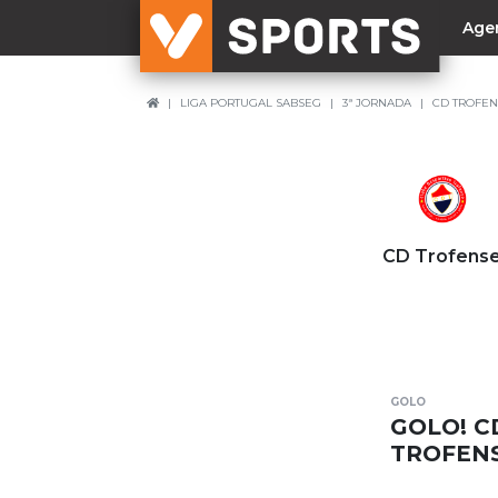
Age
LIGA PORTUGAL SABSEG
3ª JORNADA
CD TROFEN
NACIONAL
Liga Betclic
Resultados
Liga Meu Super
CD Trofens
Allianz Cup
Taça Generali Tranquilidade
Supertaça
Playoff
GOLO
Sporting
GOLO! C
Benfica
TROFENS
FC Porto