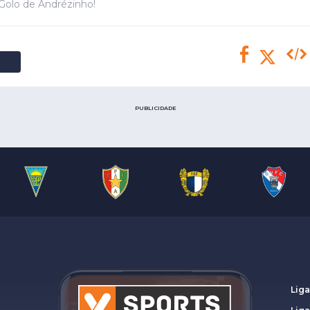
Saudi Pro League
Golo de Andrézinho!
MLS
Brasileirão
Mundial 2026
PUBLICIDADE
Liga