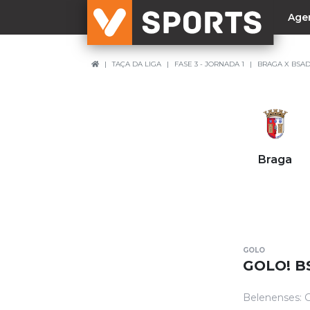
Age
TAÇA DA LIGA
FASE 3 - JORNADA 1
BRAGA X BSA
NACIONAL
Liga Betclic
Resultados
Liga Meu Super
Braga
Allianz Cup
Taça Generali Tranquilidade
Supertaça
Playoff
GOLO
Sporting
GOLO! B
Benfica
Belenenses: G
FC Porto