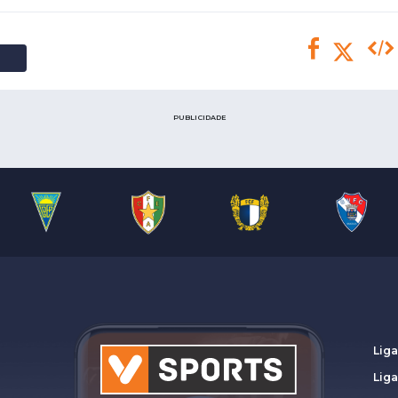
Saudi Pro League
MLS
Brasileirão
Mundial 2026
PUBLICIDADE
Liga
Lig