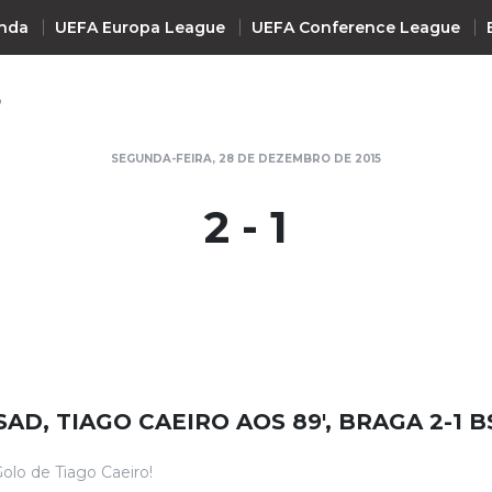
nda
UEFA Europa League
UEFA Conference League
D
INTERNACIONAL
SEGUNDA-FEIRA, 28 DE DEZEMBRO DE 2015
UEFA Champions League
+ R
2 - 1
UEFA Europa League
UEFA Conference League
Premier League
La Liga
Bundesliga
Serie A
SAD, TIAGO CAEIRO AOS 89', BRAGA 2-1 
Ligue 1
Süper Lig
olo de Tiago Caeiro!