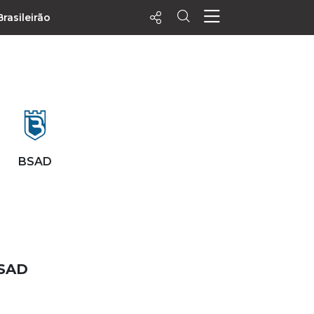
Brasileirão
ecentes
+ Visualizados
Filtrar
PALPITES
BSAD
Agenda
Vídeos
Notícias
Playlists
MatchStories
BSAD