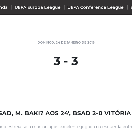
nda
UEFA Europa League
UEFA Conference League
INTERNACIONAL
DOMINGO, 24 DE JANEIRO DE 2016
UEFA Champions League
+ R
3 - 3
UEFA Europa League
UEFA Conference League
Premier League
La Liga
Bundesliga
Serie A
AD, M. BAKI? AOS 24', BSAD 2-0 VITÓRIA
Ligue 1
Süper Lig
o estreia-se a marcar, após excelente jogada na esquerda ent