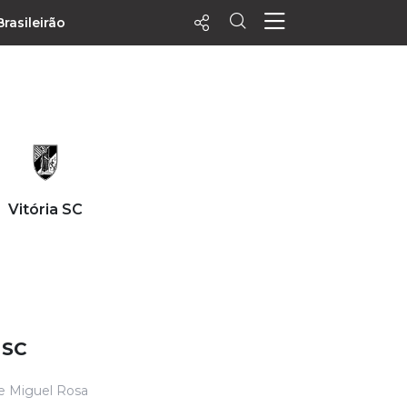
Brasileirão
ecentes
+ Visualizados
Filtrar
PALPITES
Vitória SC
Agenda
Vídeos
Notícias
Playlists
MatchStories
 SC
re Miguel Rosa