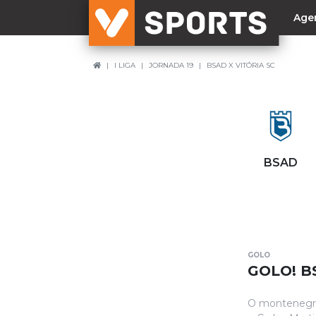
Age
I LIGA
JORNADA 19
BSAD X VITÓRIA SC
NACIONAL
Liga Betclic
Resultados
Liga Meu Super
BSAD
Allianz Cup
Taça Generali Tranquilidade
Supertaça
Playoff
GOLO
Sporting
GOLO! BS
Benfica
O montenegrin
FC Porto