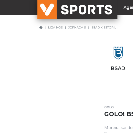
Age
LIGA NOS
JORNADA 6
BSAD X ESTORIL
NACIONAL
Liga Betclic
Resultados
Liga Meu Super
BSAD
Allianz Cup
Taça Generali Tranquilidade
Supertaça
Playoff
GOLO
Sporting
GOLO! B
Benfica
Moreira sai do
FC Porto