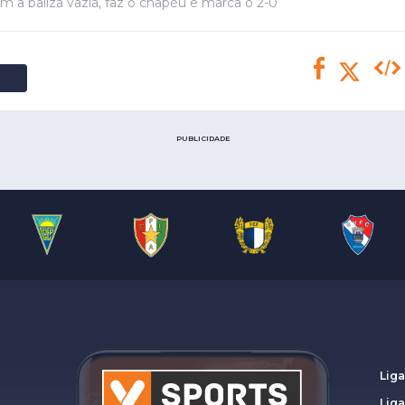
Saudi Pro League
m a baliza vazia, faz o chapéu e marca o 2-0
MLS
Brasileirão
Mundial 2026
PUBLICIDADE
Liga
Lig