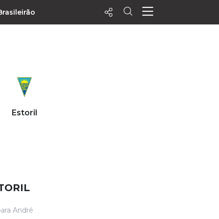
Brasileirão
ecentes
+ Visualizados
Filtrar
PALPITES
Estoril
Agenda
Vídeos
Notícias
Playlists
MatchStories
TORIL
para André