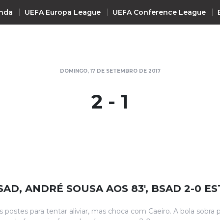
nda
UEFA Europa League
UEFA Conference League
INTERNACIONAL
DOMINGO, 17 DE SETEMBRO DE 2017
UEFA Champions League
+ R
2 - 1
UEFA Europa League
UEFA Conference League
Premier League
La Liga
Bundesliga
Serie A
SAD, ANDRÉ SOUSA AOS 83', BSAD 2-0 ES
Ligue 1
Süper Lig
s postes para tentar aliviar, mas choca com Caeiro. A bola sobra 