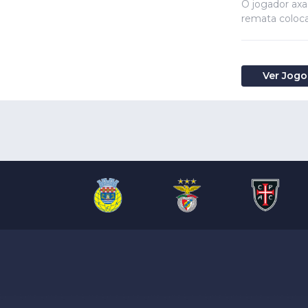
O jogador ax
remata coloca
Ver Jogo