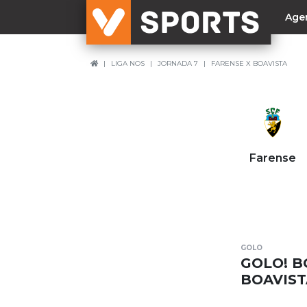
Age
LIGA NOS
JORNADA 7
FARENSE X BOAVISTA
NACIONAL
Liga Betclic
Resultados
Liga Meu Super
Farense
Allianz Cup
Taça Generali Tranquilidade
Supertaça
Playoff
GOLO
Sporting
GOLO! B
Benfica
BOAVIST
FC Porto