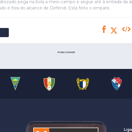
Saudi Pro League
adrezado pega na bola a meio-campo e segue até à entrada da 
do e fora do alcance de Defendi. Está feito o empate.
MLS
Brasileirão
Mundial 2026
PUBLICIDADE
Liga