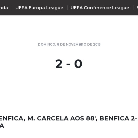
nda
UEFA Europa League
UEFA Conference League
INTERNACIONAL
DOMINGO, 8 DE NOVEMBRO DE 2015
UEFA Champions League
+ R
2 - 0
UEFA Europa League
UEFA Conference League
Premier League
La Liga
Bundesliga
Serie A
NFICA, M. CARCELA AOS 88', BENFICA 2-
Ligue 1
A
Süper Lig