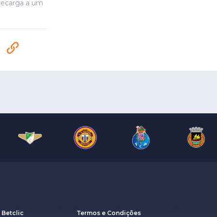
recarga a um
 Betclic
Termos e Condições