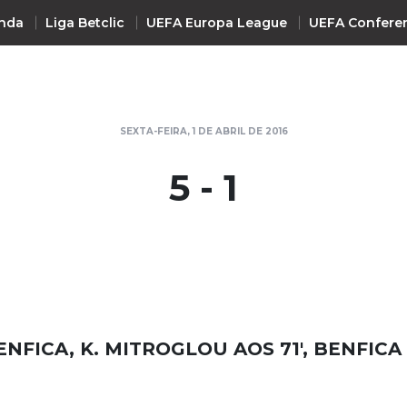
nda
Liga Betclic
UEFA Europa League
UEFA Confere
INTERNACIONAL
SEXTA-FEIRA, 1 DE ABRIL DE 2016
UEFA Champions League
+ R
5 - 1
UEFA Europa League
UEFA Conference League
Premier League
La Liga
Bundesliga
Serie A
NFICA, K. MITROGLOU AOS 71', BENFICA 
Ligue 1
Süper Lig