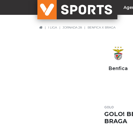
Age
I LIGA
JORNADA 28
BENFICA X BRAGA
NACIONAL
Liga Betclic
Resultados
Liga Meu Super
Benfica
Allianz Cup
Taça Generali Tranquilidade
Supertaça
Playoff
GOLO
Sporting
GOLO! BE
Benfica
BRAGA
FC Porto