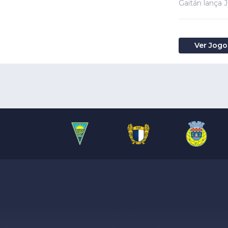
Gaitán lança J
Ver Jogo