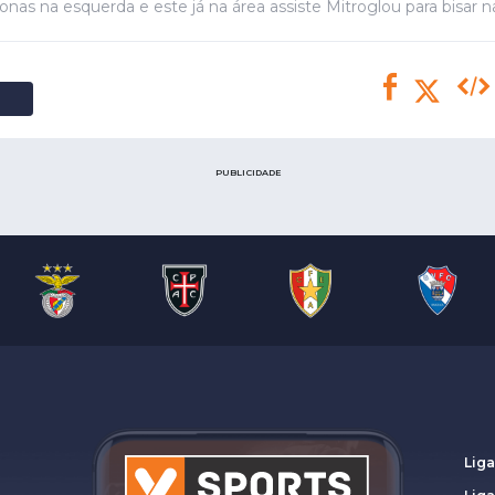
Saudi Pro League
onas na esquerda e este já na área assiste Mitroglou para bisar na
MLS
Brasileirão
Mundial 2026
PUBLICIDADE
Liga