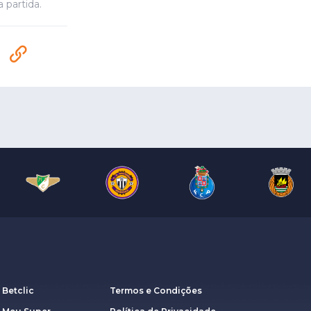
 partida.
 Betclic
Termos e Condições