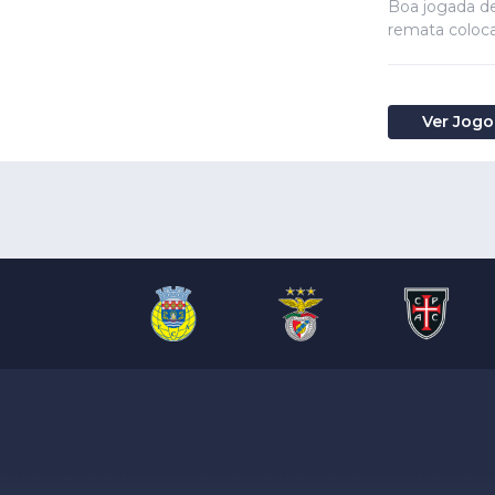
Boa jogada de
remata colocad
Ver Jogo