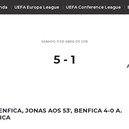
nda
UEFA Europa League
UEFA Conference League
INTERNACIONAL
SÁBADO, 11 DE ABRIL DE 2015
UEFA Champions League
+ R
5 - 1
UEFA Europa League
UEFA Conference League
Premier League
La Liga
Bundesliga
Serie A
NFICA, JONAS AOS 53', BENFICA 4-0 A.
Ligue 1
ICA
Süper Lig