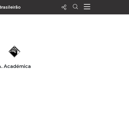
Brasileirão
ecentes
+ Visualizados
Filtrar
PALPITES
A. Académica
Agenda
Vídeos
Notícias
Playlists
MatchStories