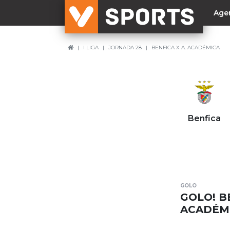
Age
I LIGA
JORNADA 28
BENFICA X A. ACADÉMICA
NACIONAL
Liga Betclic
Resultados
Liga Meu Super
Benfica
Allianz Cup
Taça Generali Tranquilidade
Supertaça
Playoff
GOLO
Sporting
GOLO! BE
Benfica
ACADÉM
FC Porto