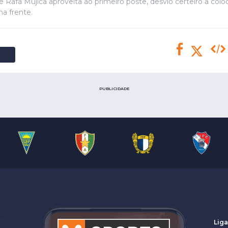
Saudi Pro League
Rafa Mújica aproveita ao primeiro poste, desvio certeiro a colo
a frente.
MLS
Brasileirão
Mundial 2026
PUBLICIDADE
Liga