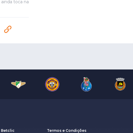
 ainda toca na
 Betclic
Termos e Condições