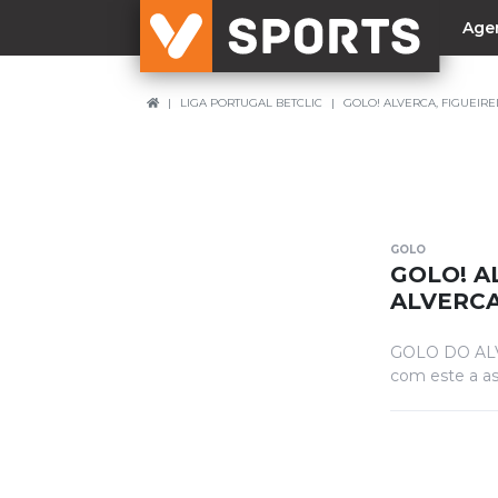
Age
LIGA PORTUGAL BETCLIC
GOLO! ALVERCA, FIGUEIRED
NACIONAL
Liga Betclic
Resultados
Liga Meu Super
GOLO
Allianz Cup
GOLO! AL
Taça Generali Tranquilidade
ALVERC
Supertaça
GOLO DO ALVE
Playoff
com este a as
Sporting
Benfica
FC Porto