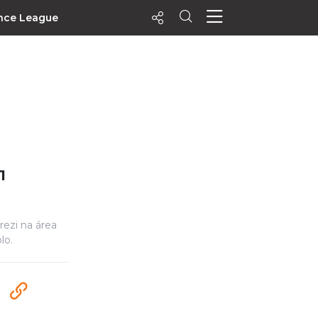
nce League
ecentes
+ Visualizados
Filtrar
PALPITES
Agenda
1
Vídeos
Notícias
ezi na área
Playlists
lo.
MatchStories