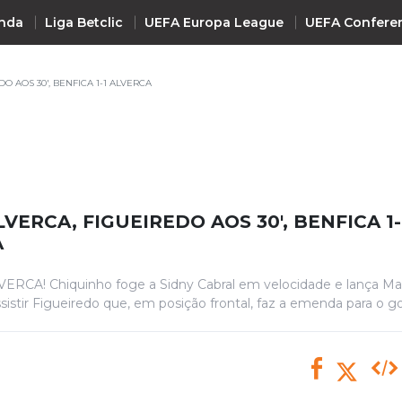
nda
Liga Betclic
UEFA Europa League
UEFA Confere
O AOS 30', BENFICA 1-1 ALVERCA
INTERNACIONAL
UEFA Champions League
+ R
UEFA Europa League
UEFA Conference League
VERCA, FIGUEIREDO AOS 30', BENFICA 1-
Premier League
A
La Liga
RCA! Chiquinho foge a Sidny Cabral em velocidade e lança Mar
Bundesliga
sistir Figueiredo que, em posição frontal, faz a emenda para o go
Serie A
Ligue 1
Süper Lig