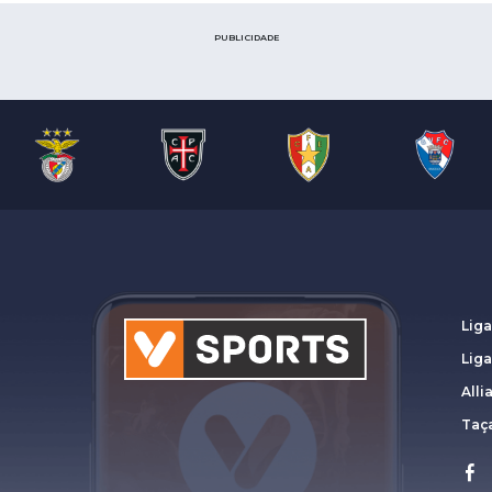
Saudi Pro League
MLS
PUBLICIDADE
Brasileirão
Mundial 2026
Liga
Lig
Alli
Taça