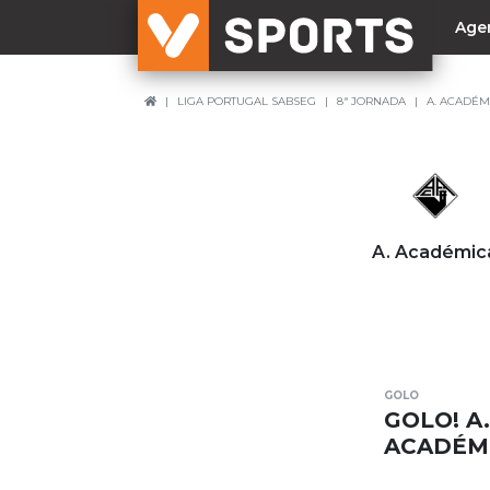
Age
LIGA PORTUGAL SABSEG
8ª JORNADA
A. ACADÉM
NACIONAL
Liga Betclic
Resultados
Liga Meu Super
A. Académic
Allianz Cup
Taça Generali Tranquilidade
Supertaça
Playoff
GOLO
Sporting
GOLO! A
Benfica
ACADÉMI
FC Porto