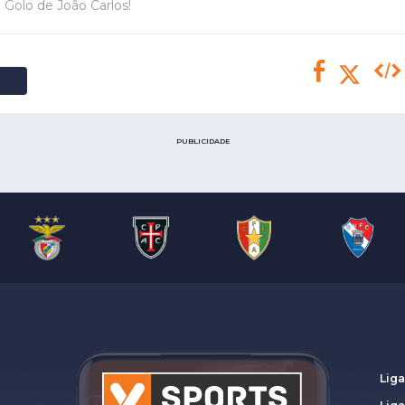
Saudi Pro League
 Golo de João Carlos!
MLS
Brasileirão
Mundial 2026
PUBLICIDADE
Liga