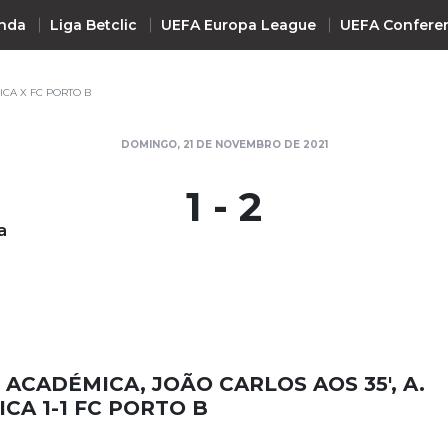
nda
Liga Betclic
UEFA Europa League
UEFA Confere
ICA X FC PORTO B
INTERNACIONAL
DOMINGO, 21 DE NOVEMBRO DE 2021
UEFA Champions League
+ R
1 - 2
UEFA Europa League
a
UEFA Conference League
Premier League
La Liga
Bundesliga
Serie A
. ACADÉMICA, JOÃO CARLOS AOS 35', A.
Ligue 1
CA 1-1 FC PORTO B
Süper Lig