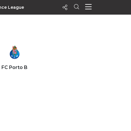
nce League
ecentes
+ Visualizados
Filtrar
PALPITES
FC Porto B
Agenda
Vídeos
Notícias
Playlists
MatchStories