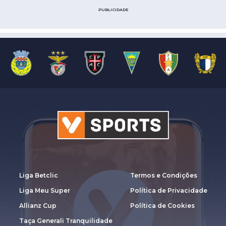
PUBLICIDADE
Liga Betclic
Termos e Condições
Liga Meu Super
Política de Privacidade
Allianz Cup
Política de Cookies
Taça Generali Tranquilidade