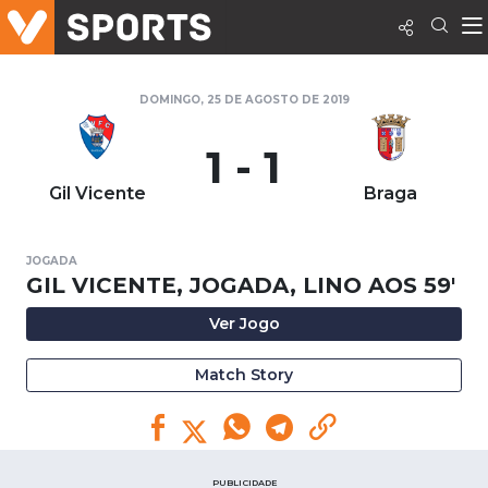
DOMINGO, 25 DE AGOSTO DE 2019
1 - 1
Gil Vicente
Braga
JOGADA
GIL VICENTE, JOGADA, LINO AOS 59'
Ver Jogo
Match Story
PUBLICIDADE