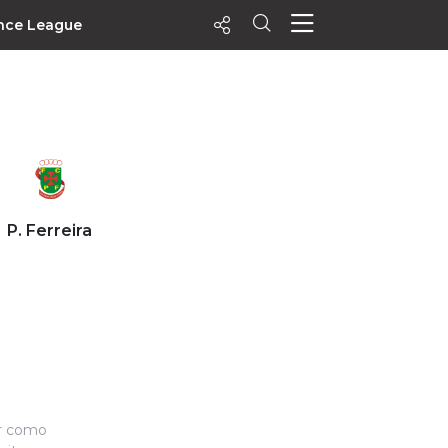
nce League
ecentes
+ Visualizados
Filtrar
PALPITES
P. Ferreira
Agenda
Vídeos
Notícias
Playlists
MatchStories
ar como