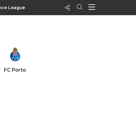
nce League
ecentes
+ Visualizados
Filtrar
PALPITES
FC Porto
Agenda
Vídeos
Notícias
Playlists
MatchStories