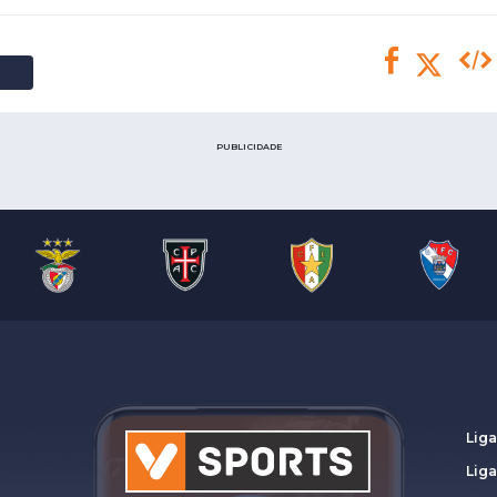
Saudi Pro League
MLS
Brasileirão
Mundial 2026
PUBLICIDADE
Liga
Lig