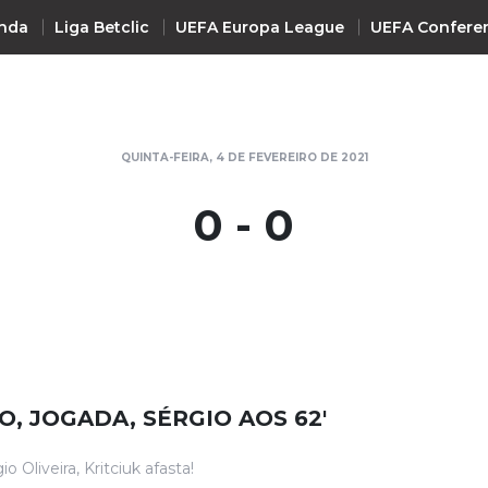
nda
Liga Betclic
UEFA Europa League
UEFA Confere
INTERNACIONAL
QUINTA-FEIRA, 4 DE FEVEREIRO DE 2021
UEFA Champions League
+ R
0 - 0
UEFA Europa League
UEFA Conference League
Premier League
La Liga
Bundesliga
Serie A
O, JOGADA, SÉRGIO AOS 62'
Ligue 1
Süper Lig
o Oliveira, Kritciuk afasta!