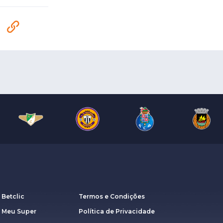
 Betclic
Termos e Condições
a Meu Super
Política de Privacidade