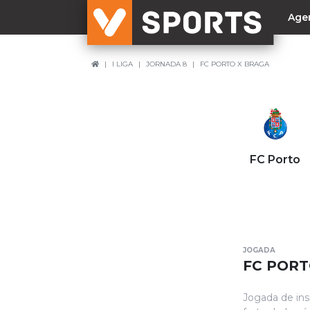
Age
I LIGA
JORNADA 8
FC PORTO X BRAGA
NACIONAL
Liga Betclic
Resultados
Liga Meu Super
FC Porto
Allianz Cup
Taça Generali Tranquilidade
Supertaça
Playoff
JOGADA
Sporting
FC PORT
Benfica
Jogada de ins
FC Porto