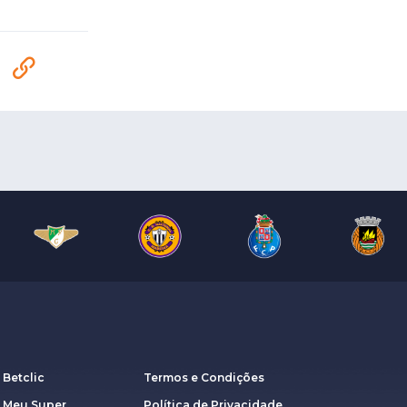
 Betclic
Termos e Condições
a Meu Super
Política de Privacidade