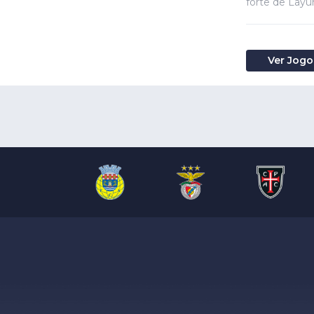
forte de Layún
Ver Jogo