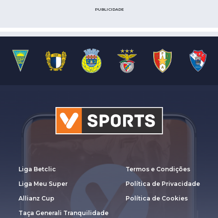
PUBLICIDADE
Liga Betclic
Termos e Condições
Liga Meu Super
Política de Privacidade
Allianz Cup
Política de Cookies
Taça Generali Tranquilidade