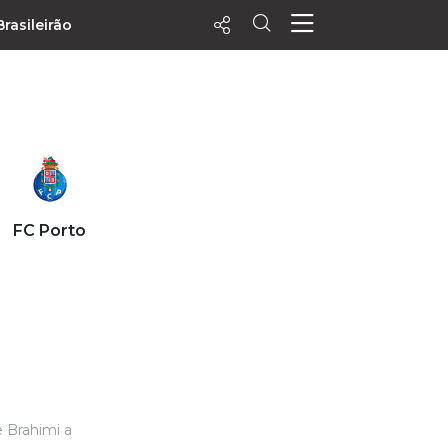
Brasileirão
ecentes
+ Visualizados
Filtrar
PALPITES
FC Porto
Agenda
Vídeos
Notícias
Playlists
MatchStories
 Brahimi a