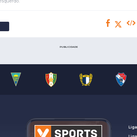
Saudi Pro League
 esquerdo.
MLS
Brasileirão
Mundial 2026
PUBLICIDADE
Liga
Lig