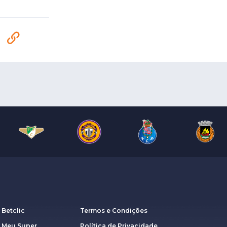
 Betclic
Termos e Condições
a Meu Super
Política de Privacidade