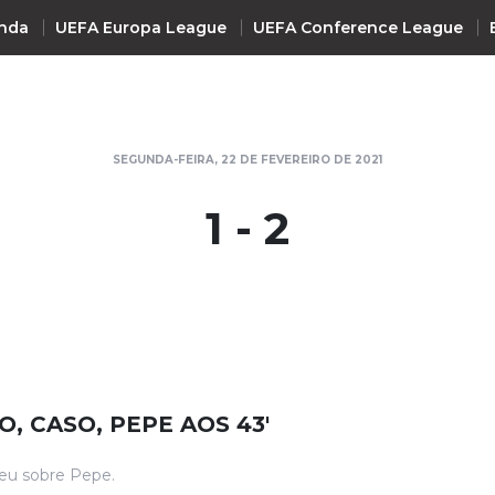
nda
UEFA Europa League
UEFA Conference League
INTERNACIONAL
SEGUNDA-FEIRA, 22 DE FEVEREIRO DE 2021
UEFA Champions League
+ R
1 - 2
UEFA Europa League
UEFA Conference League
Premier League
La Liga
Bundesliga
Serie A
O, CASO, PEPE AOS 43'
Ligue 1
Süper Lig
eu sobre Pepe.