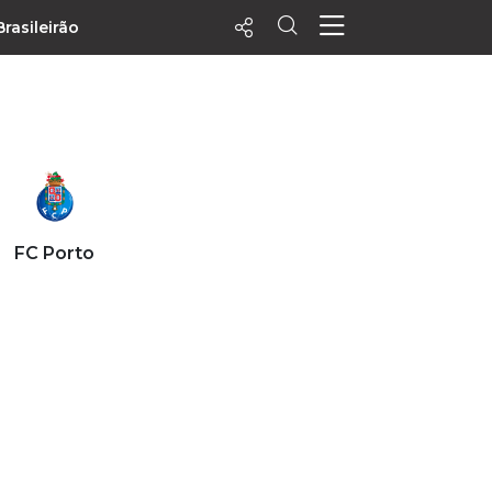
Brasileirão
ecentes
+ Visualizados
Filtrar
PALPITES
FC Porto
Agenda
Vídeos
Notícias
Playlists
MatchStories