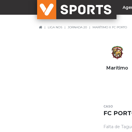
Age
LIGA NOS
JORNADA 20
MARÍTIMO X FC PORTO
NACIONAL
Liga Betclic
Resultados
Liga Meu Super
Marítimo
Allianz Cup
Taça Generali Tranquilidade
Supertaça
Playoff
CASO
Sporting
FC PORT
Benfica
Falta de Tagu
FC Porto