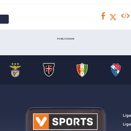
Saudi Pro League
MLS
Brasileirão
Mundial 2026
PUBLICIDADE
Liga
Lig