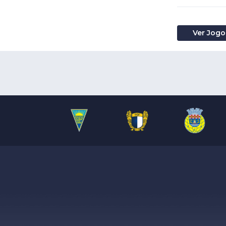
Ver Jogo