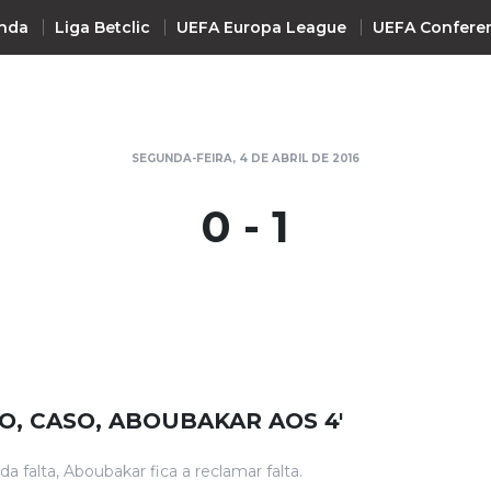
nda
Liga Betclic
UEFA Europa League
UEFA Confere
INTERNACIONAL
SEGUNDA-FEIRA, 4 DE ABRIL DE 2016
UEFA Champions League
+ R
0 - 1
UEFA Europa League
UEFA Conference League
Premier League
La Liga
Bundesliga
Serie A
O, CASO, ABOUBAKAR AOS 4'
Ligue 1
Süper Lig
 falta, Aboubakar fica a reclamar falta.