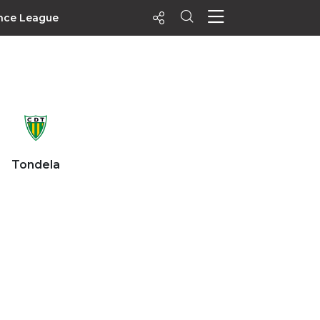
nce League
ecentes
+ Visualizados
Filtrar
PALPITES
Tondela
Agenda
Vídeos
Notícias
Playlists
MatchStories