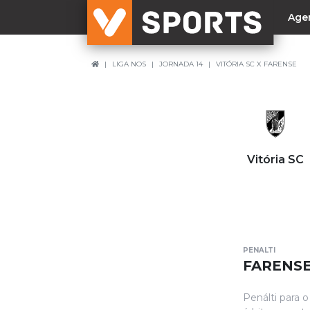
Age
LIGA NOS
JORNADA 14
VITÓRIA SC X FARENSE
NACIONAL
Liga Betclic
Resultados
Liga Meu Super
Vitória SC
Allianz Cup
Taça Generali Tranquilidade
Supertaça
Playoff
PENALTI
Sporting
FARENSE,
Benfica
Penálti para 
FC Porto