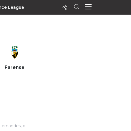
nce League
ecentes
+ Visualizados
Filtrar
PALPITES
Farense
Agenda
Vídeos
Notícias
Playlists
MatchStories
 Fernandes, o