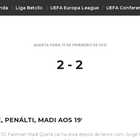
nda
Liga Betclic
UEFA Europa League
UEFA Confere
INTERNACIONAL
QUARTA-FEIRA, 17 DE FEVEREIRO DE 2021
UEFA Champions League
+ R
2 - 2
UEFA Europa League
UEFA Conference League
Premier League
La Liga
Bundesliga
Serie A
 PENÁLTI, MADI AOS 19'
Ligue 1
Süper Lig
o SC Farense! Madi Queta cai na área depois de lance com Jorge