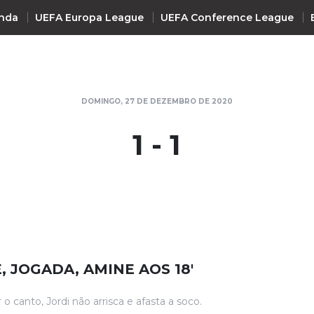
nda
UEFA Europa League
UEFA Conference League
INTERNACIONAL
DOMINGO, 27 DE DEZEMBRO DE 2020
UEFA Champions League
+ R
1 - 1
UEFA Europa League
UEFA Conference League
Premier League
La Liga
Bundesliga
Serie A
, JOGADA, AMINE AOS 18'
Ligue 1
Süper Lig
o canto, Jordi não arrisca e afasta a soco.