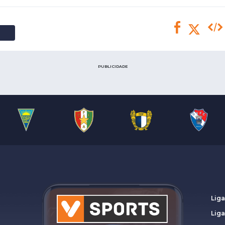
Saudi Pro League
MLS
Brasileirão
Mundial 2026
PUBLICIDADE
Liga
Lig