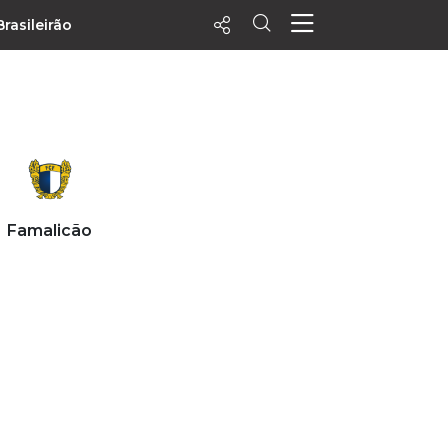
Brasileirão
ecentes
+ Visualizados
Filtrar
PALPITES
Famalicão
Agenda
Vídeos
Notícias
Playlists
MatchStories