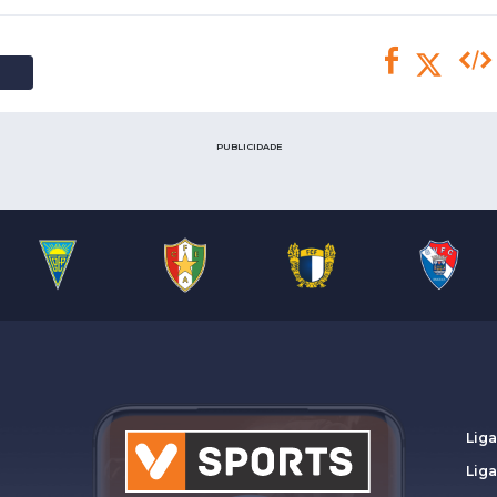
Saudi Pro League
MLS
Brasileirão
Mundial 2026
PUBLICIDADE
Liga
Lig