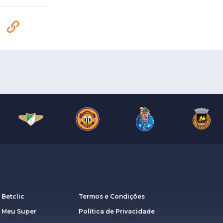
 Betclic
Termos e Condições
a Meu Super
Política de Privacidade