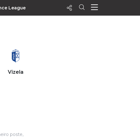
nce League
ecentes
+ Visualizados
Filtrar
PALPITES
Vizela
Agenda
Vídeos
Notícias
Playlists
MatchStories
eiro poste,