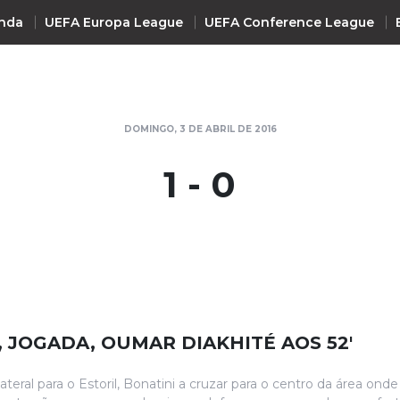
nda
UEFA Europa League
UEFA Conference League
INTERNACIONAL
DOMINGO, 3 DE ABRIL DE 2016
UEFA Champions League
+ R
1 - 0
UEFA Europa League
UEFA Conference League
Premier League
La Liga
Bundesliga
Serie A
, JOGADA, OUMAR DIAKHITÉ AOS 52'
Ligue 1
Süper Lig
eral para o Estoril, Bonatini a cruzar para o centro da área onde