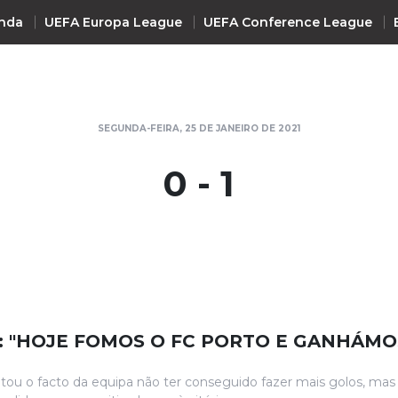
nda
UEFA Europa League
UEFA Conference League
INTERNACIONAL
SEGUNDA-FEIRA, 25 DE JANEIRO DE 2021
UEFA Champions League
+ R
0 - 1
UEFA Europa League
UEFA Conference League
Premier League
La Liga
Bundesliga
Serie A
 "HOJE FOMOS O FC PORTO E GANHÁMO
Ligue 1
Süper Lig
ou o facto da equipa não ter conseguido fazer mais golos, mas 