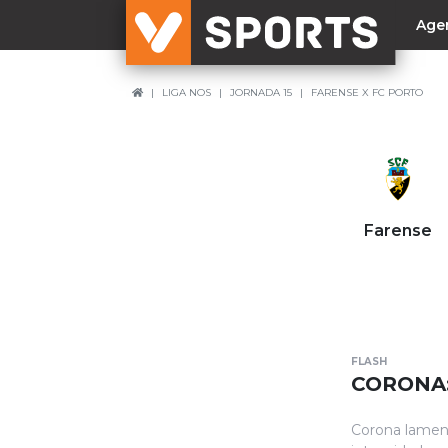
Age
LIGA NOS
JORNADA 15
FARENSE X FC PORTO
NACIONAL
Liga Betclic
Resultados
Liga Meu Super
Farense
Allianz Cup
Taça Generali Tranquilidade
Supertaça
Playoff
FLASH
Sporting
CORONA:
Benfica
Corona lament
FC Porto