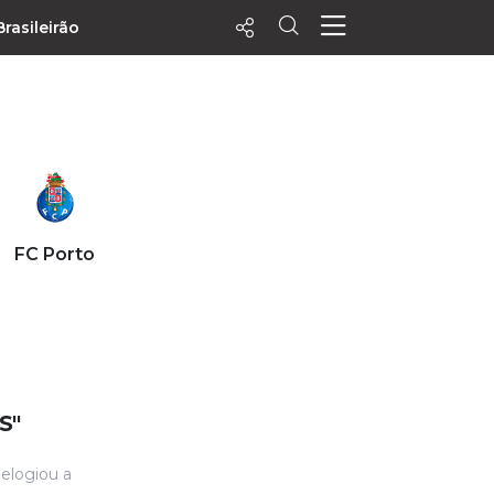
Brasileirão
ecentes
+ Visualizados
Filtrar
PALPITES
FC Porto
Agenda
Vídeos
Notícias
Playlists
MatchStories
S"
elogiou a