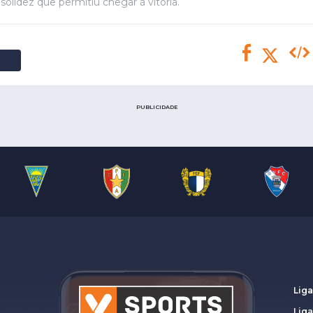
Saudi Pro League
solidez que permitiu chegar à vitória.
MLS
Brasileirão
Mundial 2026
PUBLICIDADE
Liga
Lig