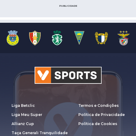
PUBLICIDADE
Liga Betclic
Termos e Condições
Liga Meu Super
Política de Privacidade
Allianz Cup
Política de Cookies
Taça Generali Tranquilidade