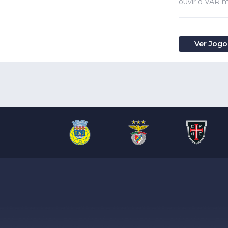
ouvir o VAR m
Ver Jogo