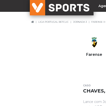
Age
LIGA PORTUGAL BETCLIC
JORNADA 3
FARENSE X
NACIONAL
Liga Betclic
Resultados
Liga Meu Super
Farense
Allianz Cup
Taça Generali Tranquilidade
Supertaça
Playoff
CASO
Sporting
CHAVES,
Benfica
Lance com Joã
FC Porto