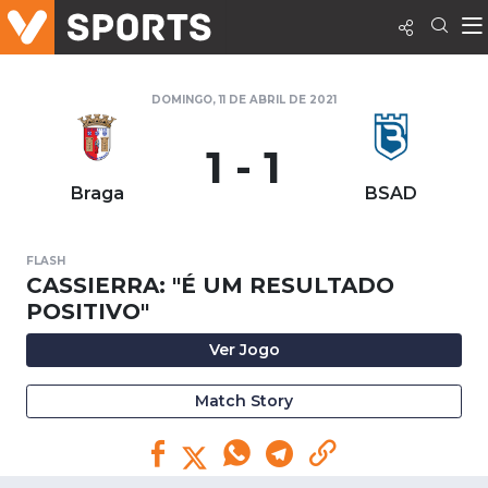
DOMINGO, 11 DE ABRIL DE 2021
1 - 1
Braga
BSAD
FLASH
CASSIERRA: "É UM RESULTADO
POSITIVO"
Ver Jogo
Match Story