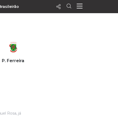
Brasileirão
ecentes
+ Visualizados
Filtrar
PALPITES
P. Ferreira
Agenda
Vídeos
Notícias
Playlists
MatchStories
el Rosa, já