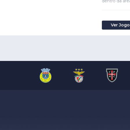
dentro da área
Ver Jogo