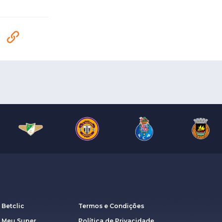
 Betclic
Termos e Condições
a Meu Super
Política de Privacidade