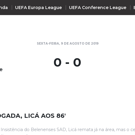
nda
UEFA Europa League
UEFA Conference League
INTERNACIONAL
SEXTA-FEIRA, 9 DE AGOSTO DE 2019
UEFA Champions League
+ R
0 - 0
UEFA Europa League
e
UEFA Conference League
Premier League
La Liga
Bundesliga
Serie A
GADA, LICÁ AOS 86'
Ligue 1
Süper Lig
 Insistência do Belenenses SAD, Licá remata já na área, mas o ce