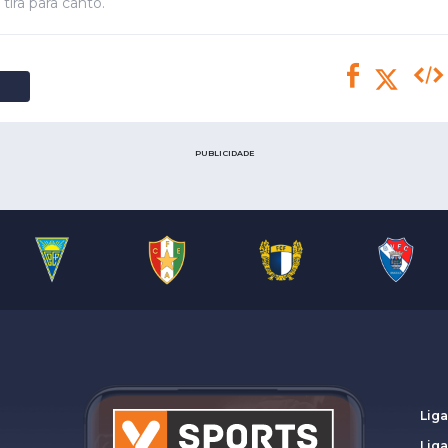
Saudi Pro League
tira para canto.
MLS
Brasileirão
Mundial 2026
PUBLICIDADE
Liga
Lig