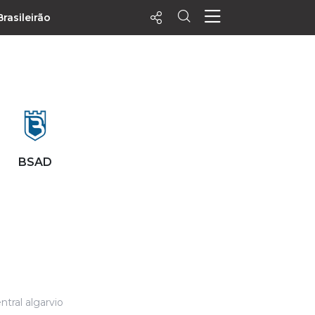
Brasileirão
ecentes
+ Visualizados
Filtrar
PALPITES
BSAD
Agenda
Vídeos
Notícias
Playlists
MatchStories
ntral algarvio