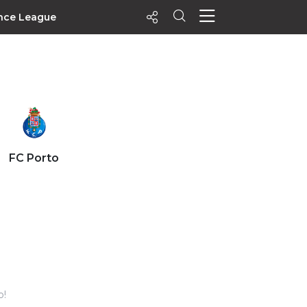
nce League
ecentes
+ Visualizados
Filtrar
PALPITES
FC Porto
Agenda
Vídeos
Notícias
Playlists
MatchStories
o!