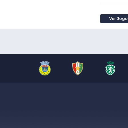
Ver Jogo