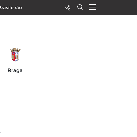
Brasileirão
ecentes
+ Visualizados
Filtrar
PALPITES
Braga
Agenda
Vídeos
Notícias
Playlists
MatchStories
.