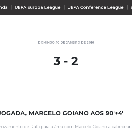
nda
UEFA Europa League
UEFA Conference League
INTERNACIONAL
DOMINGO, 10 DE JANEIRO DE 2016
UEFA Champions League
+ R
3 - 2
UEFA Europa League
UEFA Conference League
Premier League
La Liga
Bundesliga
Serie A
JOGADA, MARCELO GOIANO AOS 90'+4'
Ligue 1
Süper Lig
ruzamento de Rafa para a área com Marcelo Goiano a cabecear 