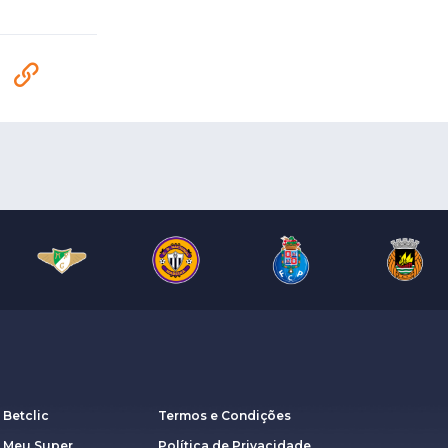
 Betclic
Termos e Condições
a Meu Super
Política de Privacidade