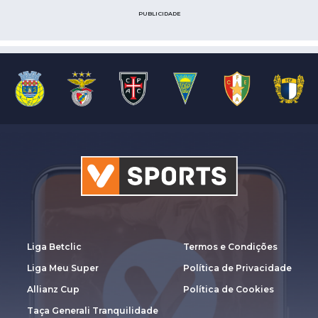
PUBLICIDADE
Liga Betclic
Termos e Condições
Liga Meu Super
Política de Privacidade
Allianz Cup
Política de Cookies
Taça Generali Tranquilidade