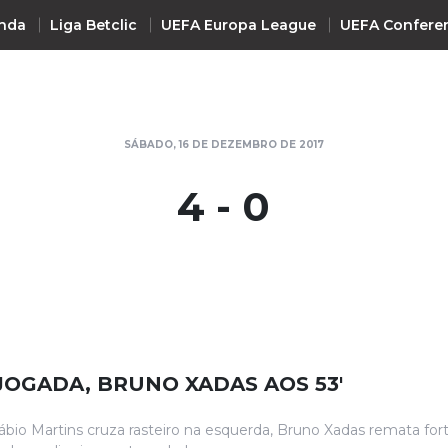
nda
Liga Betclic
UEFA Europa League
UEFA Confere
INTERNACIONAL
SÁBADO, 16 DE DEZEMBRO DE 2017
UEFA Champions League
+ R
4 - 0
UEFA Europa League
UEFA Conference League
Premier League
La Liga
Bundesliga
Serie A
JOGADA, BRUNO XADAS AOS 53'
Ligue 1
Süper Lig
ábio Martins cruza rasteiro na esquerda, Bruno Xadas remata fort