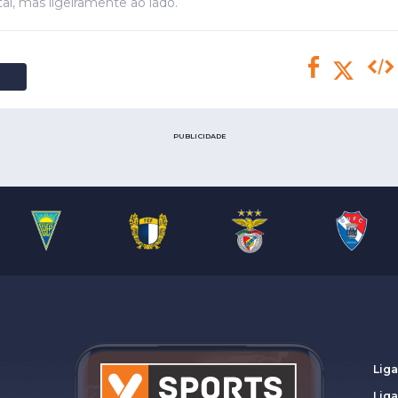
Saudi Pro League
al, mas ligeiramente ao lado.
MLS
Brasileirão
Mundial 2026
PUBLICIDADE
Liga
Lig