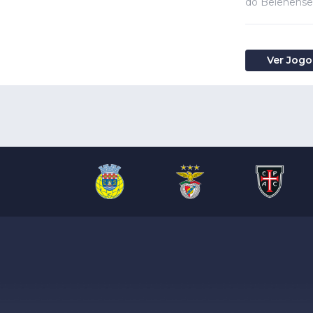
do Belenenses
Ver Jogo