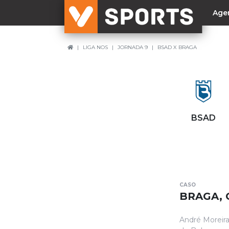
Age
LIGA NOS
JORNADA 9
BSAD X BRAGA
NACIONAL
Liga Betclic
Resultados
Liga Meu Super
BSAD
Allianz Cup
Taça Generali Tranquilidade
Supertaça
Playoff
CASO
Sporting
BRAGA, 
Benfica
André Moreira
FC Porto