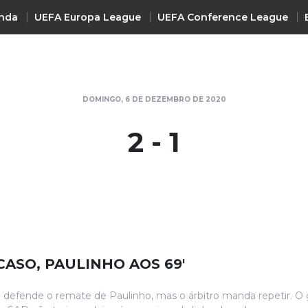
nda
UEFA Europa League
UEFA Conference League
INTERNACIONAL
DOMINGO, 6 DE DEZEMBRO DE 2020
UEFA Champions League
+ R
2 - 1
UEFA Europa League
UEFA Conference League
Premier League
La Liga
Bundesliga
Serie A
CASO, PAULINHO AOS 69'
Ligue 1
Süper Lig
 defende o remate de Paulinho, mas o árbitro manda repetir. O