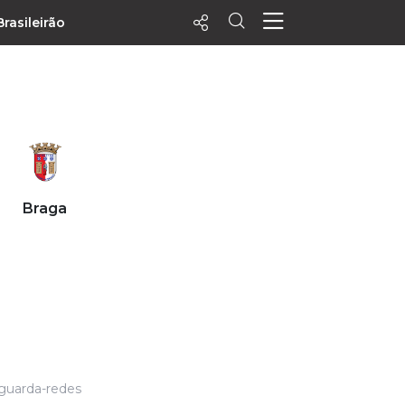
Brasileirão
ecentes
+ Visualizados
Filtrar
PALPITES
Braga
Agenda
Vídeos
Notícias
Playlists
MatchStories
 guarda-redes