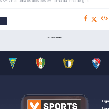
Saudi Pro League
 SAD não teria os dois pés em cima da linha de golo.
MLS
Brasileirão
Mundial 2026
PUBLICIDADE
Liga
Lig