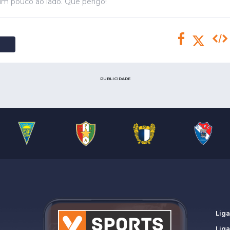
Saudi Pro League
m pouco ao lado. Que perigo!
MLS
Brasileirão
Mundial 2026
PUBLICIDADE
Liga
Lig