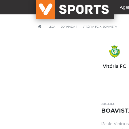
Age
I LIGA
JORNADA 1
VITÓRIA FC X BOAVISTA
NACIONAL
Liga Betclic
Resultados
Liga Meu Super
Vitória FC
Allianz Cup
Taça Generali Tranquilidade
Supertaça
Playoff
JOGADA
Sporting
BOAVIST
Benfica
Paulo Viníciu
FC Porto