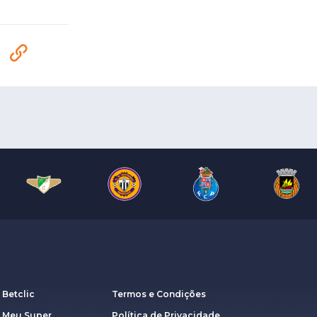
 Betclic
Termos e Condições
a Meu Super
Política de Privacidade