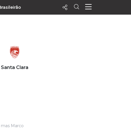
Brasileirão
ecentes
+ Visualizados
Filtrar
PALPITES
Santa Clara
Agenda
Vídeos
Notícias
Playlists
MatchStories
a, mas Marco