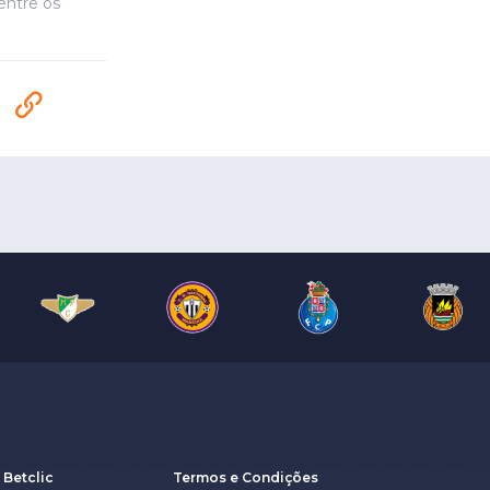
entre os
 Betclic
Termos e Condições