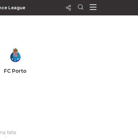
nce League
ecentes
+ Visualizados
Filtrar
PALPITES
FC Porto
Agenda
Vídeos
Notícias
Playlists
MatchStories
ma falta