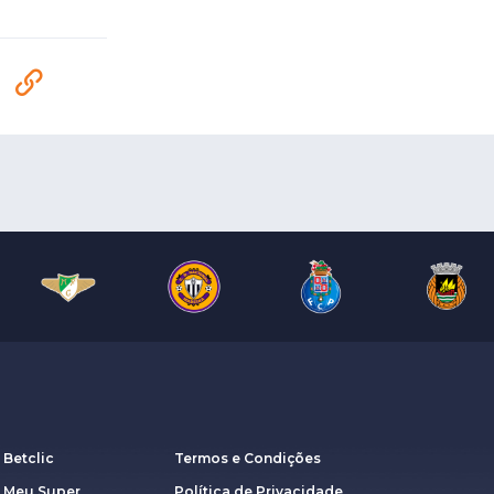
 Betclic
Termos e Condições
a Meu Super
Política de Privacidade