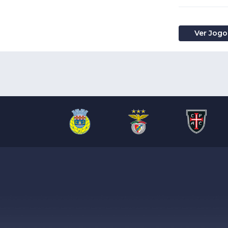
Ver Jogo