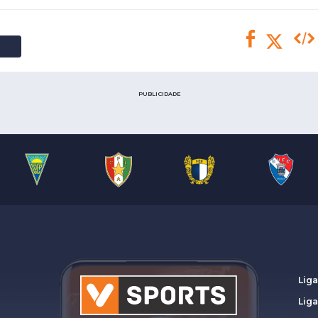
Saudi Pro League
MLS
Brasileirão
Mundial 2026
PUBLICIDADE
Liga
Lig