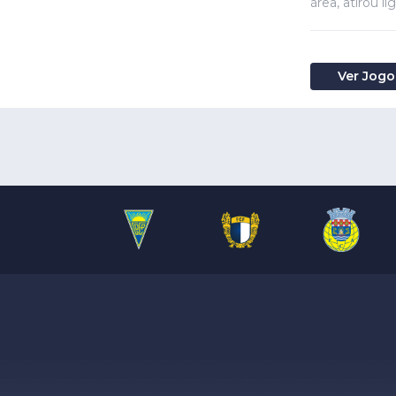
área, atirou l
Ver Jogo