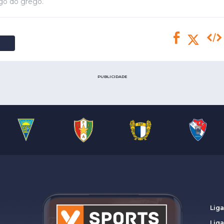
Saudi Pro League
ogo do grego.
MLS
Brasileirão
Mundial 2026
PUBLICIDADE
Liga
Lig