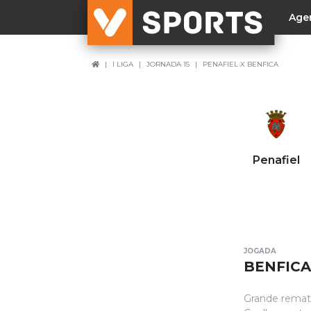
Age
I LIGA
JORNADA 15
PENAFIEL X BENFICA
NACIONAL
Liga Betclic
Resultados
Liga Meu Super
Penafiel
Allianz Cup
Taça Generali Tranquilidade
Supertaça
Playoff
JOGADA
Sporting
BENFICA
Benfica
Grande remate 
FC Porto