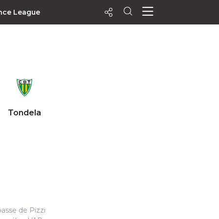
nce League
ecentes
+ Visualizados
Filtrar
PALPITES
Tondela
Agenda
Vídeos
Notícias
Playlists
MatchStories
asse de Pizzi