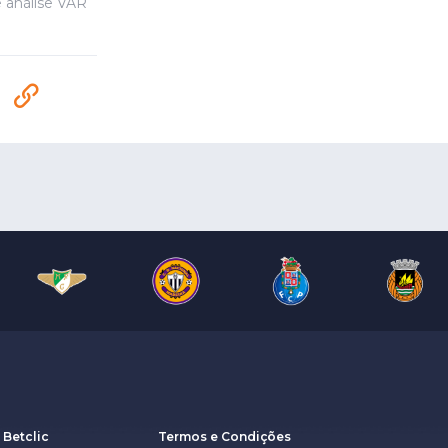
 análise VAR
 Betclic
Termos e Condições