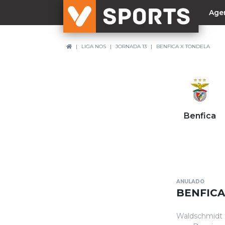
Age
LIGA NOS
JORNADA 13
BENFICA X TONDELA
NACIONAL
Liga Betclic
Resultados
Liga Meu Super
Benfica
Allianz Cup
Taça Generali Tranquilidade
Supertaça
Playoff
ANULADO
Sporting
BENFICA
Benfica
Waldschmidt t
FC Porto